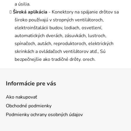
a úsilia.
Široká aplikácia
- Konektory na spájanie drôtov sa
široko používajú v stropných ventilátoroch,
elektroinštalácii budov, lodiach, osvetlení,
automatických dverách, zásuvkách, lustroch,
spínačoch, autách, reproduktoroch, elektrických
skrinkách a ovládačoch ventilátorov atď., Sú
bezpečnejšie ako tradičné drôty. orech.
Z
á
Informácie pre vás
p
ä
Ako nakupovať
t
Obchodné podmienky
i
Podmienky ochrany osobných údajov
e