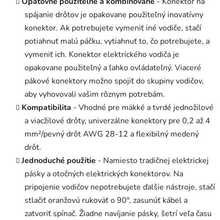
Opätovne použiteľné a kombinované
- Konektor na
spájanie drôtov je opakovane použiteľný inovatívny
konektor. Ak potrebujete vymeniť iné vodiče, stačí
potiahnuť malú páčku, vytiahnuť to, čo potrebujete, a
vymeniť ich. Konektor elektrického vodiča je
opakovane použiteľný a ľahko ovládateľný. Viaceré
pákové konektory možno spojiť do skupiny vodičov,
aby vyhovovali vašim rôznym potrebám.
Kompatibilita
- Vhodné pre mäkké a tvrdé jednožilové
a viacžilové drôty, univerzálne konektory pre 0,2 až 4
mm²/pevný drôt AWG 28-12 a flexibilný medený
drôt.
Jednoduché použitie
- Namiesto tradičnej elektrickej
pásky a otočných elektrických konektorov. Na
pripojenie vodičov nepotrebujete ďalšie nástroje, stačí
stlačiť oranžovú rukoväť o 90°, zasunúť kábel a
zatvoriť spínač. Žiadne navíjanie pásky, šetrí veľa času