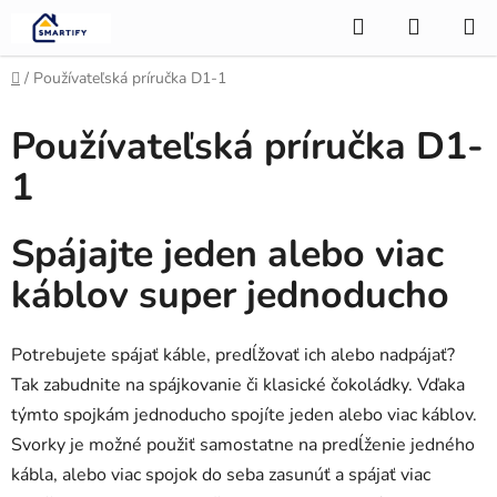
Prejsť
Hľadať
NÁKUP
na
KOŠÍK
obsah
Domov
/
Používateľská príručka D1-1
Používateľská príručka D1-
1
Spájajte jeden alebo viac
káblov super jednoducho
Potrebujete spájať káble, predĺžovať ich alebo nadpájať?
Tak zabudnite na spájkovanie či klasické čokoládky. Vďaka
týmto spojkám jednoducho spojíte jeden alebo viac káblov.
Svorky je možné použiť samostatne na predĺženie jedného
kábla, alebo viac spojok do seba zasunúť a spájať viac