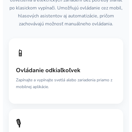
osvetlenia a elektrických zariadení bez potreby siahať
e
p
po klasickom vypínači. Umožňujú ovládanie cez mobil,
r
hlasových asistentov aj automatizácie, pričom
v
zachovávajú možnosť manuálneho ovládania.
k
y
v
ý
📱
p
i
s
Ovládanie odkiaľkoľvek
u
Zapínajte a vypínajte svetlá alebo zariadenia priamo z
mobilnej aplikácie.
🎙️