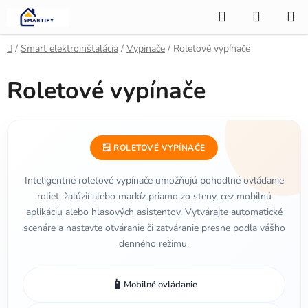
Prejsť
Hľadať
NÁKUP
na
KOŠÍK
obsah
Domov
/
Smart elektroinštalácia
/
Vypinače
/
Roletové vypínače
Roletové vypínače
🪟 ROLETOVÉ VYPÍNAČE
Inteligentné roletové vypínače umožňujú pohodlné ovládanie
roliet, žalúzií alebo markíz priamo zo steny, cez mobilnú
aplikáciu alebo hlasových asistentov. Vytvárajte automatické
scenáre a nastavte otváranie či zatváranie presne podľa vášho
denného režimu.
📱
Mobilné ovládanie