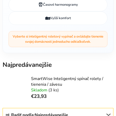
⏰
Časové harmonogramy
🏡
Vyšší komfort
Vyberte si inteligentný roletový vypínač a ovládajte tienenie
svojej domácnosti jednoducho odkiaľkoľvek.
Najpredávanejšie
SmartWise Inteligentný spínač rolety /
tienenia / závesu
Skladom
(3 ks)
€23,93
R
Radiť podľa:
Najpredávanejšie