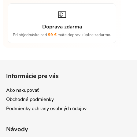
💶
Doprava zdarma
Pri objednávke nad
99 €
máte dopravu úplne zadarmo.
Z
á
Informácie pre vás
p
ä
Ako nakupovať
t
Obchodné podmienky
i
Podmienky ochrany osobných údajov
e
Návody