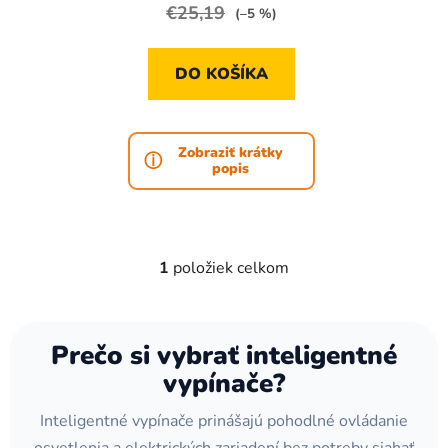
€25,19
(–5 %)
v
DO KOŠÍKA
Zobraziť krátky
popis
1
položiek celkom
O
v
l
á
Prečo si vybrať inteligentné
d
vypínače?
a
c
Inteligentné vypínače prinášajú pohodlné ovládanie
i