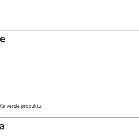
re
ľa verzie produktu.
ia