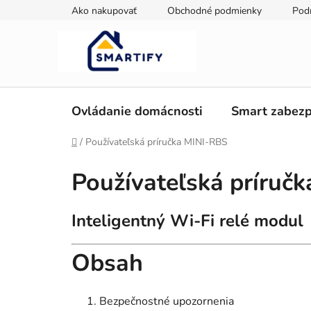
Prejsť
Ako nakupovať
Obchodné podmienky
Pod
na
obsah
Ovládanie domácnosti
Smart zabezp
Domov
/
Používateľská príručka MINI-RBS
Používateľská príruč
Inteligentný Wi-Fi relé modul
Obsah
Bezpečnostné upozornenia