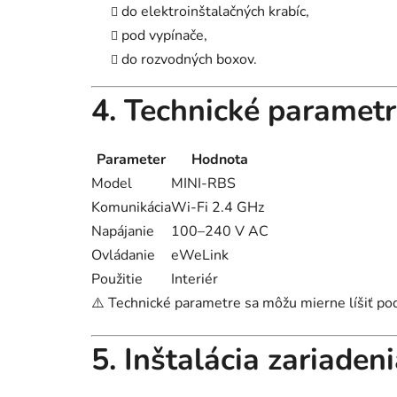
do elektroinštalačných krabíc,
pod vypínače,
do rozvodných boxov.
4. Technické paramet
Parameter
Hodnota
Model
MINI-RBS
Komunikácia
Wi-Fi 2.4 GHz
Napájanie
100–240 V AC
Ovládanie
eWeLink
Použitie
Interiér
⚠️ Technické parametre sa môžu mierne líšiť pod
5. Inštalácia zariaden