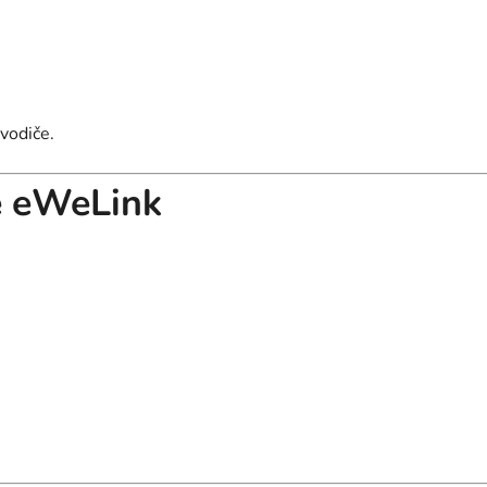
vodiče.
ie eWeLink