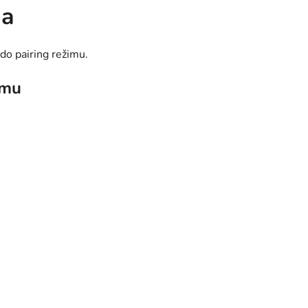
ia
do pairing režimu.
imu