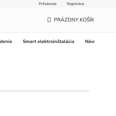
Prihlásenie
Registrácia
PRÁZDNY KOŠÍK
NÁKUPNÝ
KOŠÍK
adenie
Smart elektroinštalácia
Návody
O