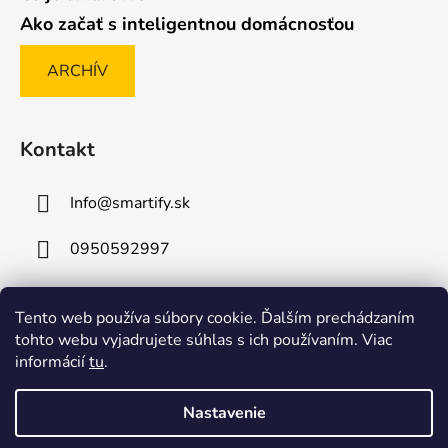
Ako začať s inteligentnou domácnosťou
ARCHÍV
Kontakt
Info
@
smartify.sk
0950592997
Tento web používa súbory cookie. Ďalším prechádzaním
Posledné hodnotenie produktov
tohto webu vyjadrujete súhlas s ich používaním. Viac
informácií
tu
.
Sonoff RE5V1C – 5V WiFi inteligentný relé modul s funkciou okamžitého spínania
|
Hodnotenie produktu je 5 z 5 hviezdičiek.
Nastavenie