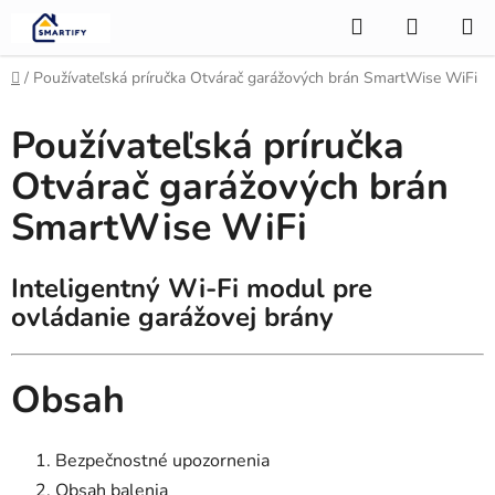
Prejsť
Hľadať
NÁKUP
na
KOŠÍK
obsah
Domov
/
Používateľská príručka Otvárač garážových brán SmartWise WiFi
Používateľská príručka
Otvárač garážových brán
SmartWise WiFi
Inteligentný Wi-Fi modul pre
ovládanie garážovej brány
Obsah
Bezpečnostné upozornenia
Obsah balenia