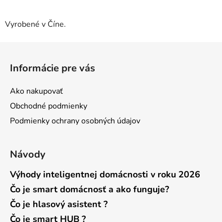
Vyrobené v Číne.
Z
á
Informácie pre vás
p
ä
Ako nakupovať
t
Obchodné podmienky
i
Podmienky ochrany osobných údajov
e
Návody
Výhody inteligentnej domácnosti v roku 2026
Čo je smart domácnosť a ako funguje?
Čo je hlasový asistent ?
Čo je smart HUB ?