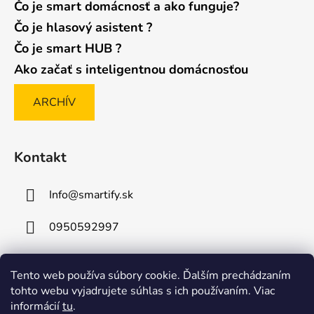
Čo je smart domácnosť a ako funguje?
Čo je hlasový asistent ?
Čo je smart HUB ?
Ako začať s inteligentnou domácnosťou
ARCHÍV
Kontakt
Info
@
smartify.sk
0950592997
Tento web používa súbory cookie. Ďalším prechádzaním
Posledné hodnotenie produktov
tohto webu vyjadrujete súhlas s ich používaním. Viac
informácií
tu
.