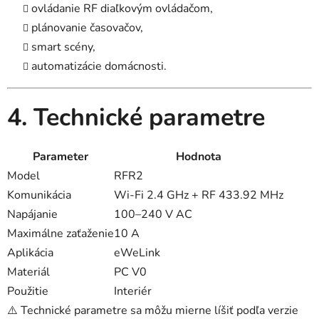
ovládanie RF diaľkovým ovládačom,
plánovanie časovačov,
smart scény,
automatizácie domácnosti.
4. Technické parametre
Parameter
Hodnota
Model
RFR2
Komunikácia
Wi-Fi 2.4 GHz + RF 433.92 MHz
Napájanie
100–240 V AC
Maximálne zaťaženie
10 A
Aplikácia
eWeLink
Materiál
PC V0
Použitie
Interiér
⚠️ Technické parametre sa môžu mierne líšiť podľa verzie