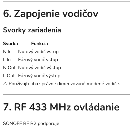
6. Zapojenie vodičov
Svorky zariadenia
Svorka
Funkcia
N In
Nulový vodič vstup
L In
Fázový vodič vstup
N Out
Nulový vodič výstup
L Out
Fázový vodič výstup
⚠️ Používajte iba správne dimenzované medené vodiče.
7. RF 433 MHz ovládanie
SONOFF RF R2 podporuje: