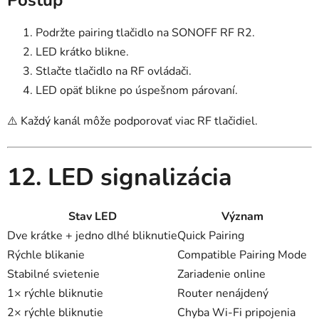
Postup
Podržte pairing tlačidlo na SONOFF RF R2.
LED krátko blikne.
Stlačte tlačidlo na RF ovládači.
LED opäť blikne po úspešnom párovaní.
⚠️ Každý kanál môže podporovať viac RF tlačidiel.
12. LED signalizácia
Stav LED
Význam
Dve krátke + jedno dlhé bliknutie
Quick Pairing
Rýchle blikanie
Compatible Pairing Mode
Stabilné svietenie
Zariadenie online
1× rýchle bliknutie
Router nenájdený
2× rýchle bliknutie
Chyba Wi-Fi pripojenia