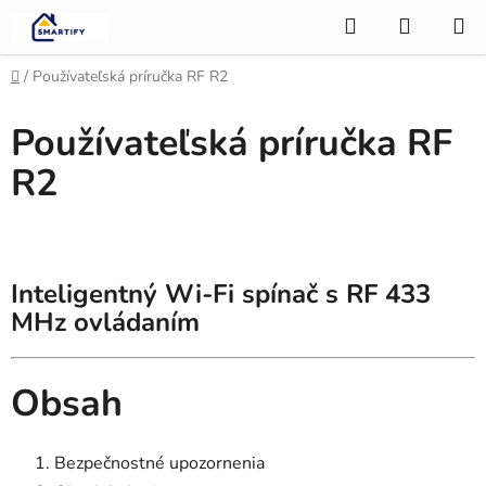
Prejsť
Hľadať
NÁKUP
na
KOŠÍK
obsah
Domov
/
Používateľská príručka RF R2
Používateľská príručka RF
R2
Inteligentný Wi-Fi spínač s RF 433
MHz ovládaním
Obsah
Bezpečnostné upozornenia