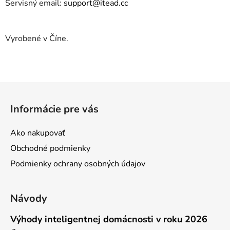
Servisný email:
support@itead.cc
Vyrobené v Číne.
Z
á
Informácie pre vás
p
ä
Ako nakupovať
t
Obchodné podmienky
i
Podmienky ochrany osobných údajov
e
Návody
Výhody inteligentnej domácnosti v roku 2026