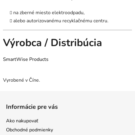
na zberné miesto elektroodpadu,
alebo autorizovanému recyklačnému centru.
Výrobca / Distribúcia
SmartWise Products
Vyrobené v Číne.
Z
á
Informácie pre vás
p
ä
Ako nakupovať
t
Obchodné podmienky
i