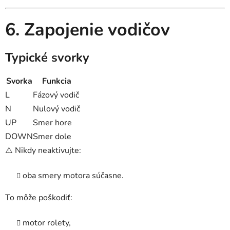
6. Zapojenie vodičov
Typické svorky
Svorka
Funkcia
L
Fázový vodič
N
Nulový vodič
UP
Smer hore
DOWN
Smer dole
⚠️ Nikdy neaktivujte:
oba smery motora súčasne.
To môže poškodiť:
motor rolety,