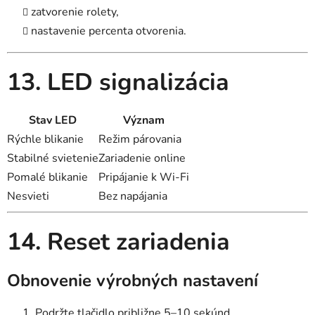
zatvorenie rolety,
nastavenie percenta otvorenia.
13. LED signalizácia
Stav LED
Význam
Rýchle blikanie
Režim párovania
Stabilné svietenie
Zariadenie online
Pomalé blikanie
Pripájanie k Wi-Fi
Nesvieti
Bez napájania
14. Reset zariadenia
Obnovenie výrobných nastavení
Podržte tlačidlo približne 5–10 sekúnd.