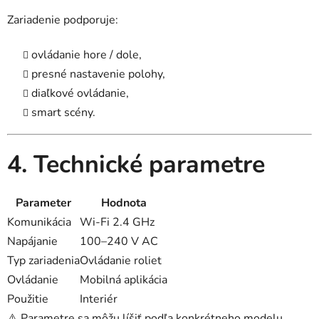
Zariadenie podporuje:
ovládanie hore / dole,
presné nastavenie polohy,
diaľkové ovládanie,
smart scény.
4. Technické parametre
Parameter
Hodnota
Komunikácia
Wi-Fi 2.4 GHz
Napájanie
100–240 V AC
Typ zariadenia
Ovládanie roliet
Ovládanie
Mobilná aplikácia
Použitie
Interiér
⚠️ Parametre sa môžu líšiť podľa konkrétneho modelu.