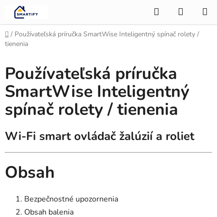
Prejsť
Hľadať
NÁKUP
na
KOŠÍK
obsah
Domov
/
Používateľská príručka SmartWise Inteligentný spínač rolety /
tienenia
Používateľská príručka
SmartWise Inteligentný
spínač rolety / tienenia
Wi-Fi smart ovládač žalúzií a roliet
Obsah
Bezpečnostné upozornenia
Obsah balenia