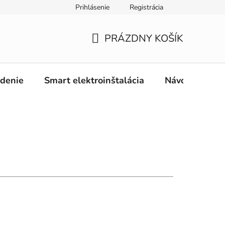
Prihlásenie
Registrácia
PRÁZDNY KOŠÍK
NÁKUPNÝ
KOŠÍK
adenie
Smart elektroinštalácia
Návody
O