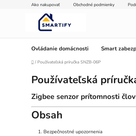
Prejsť
Ako nakupovať
Obchodné podmienky
Pod
na
obsah
Ovládanie domácnosti
Smart zabezp
Domov
/
Používateľská príručka SNZB-06P
Používateľská príruč
Zigbee senzor prítomnosti čl
Obsah
Bezpečnostné upozornenia