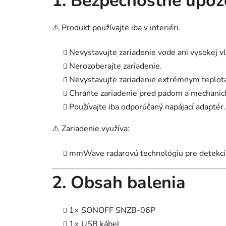
1. Bezpečnostné upoz
⚠️ Produkt používajte iba v interiéri.
Nevystavujte zariadenie vode ani vysokej vl
Nerozoberajte zariadenie.
Nevystavujte zariadenie extrémnym teplot
Chráňte zariadenie pred pádom a mechani
Používajte iba odporúčaný napájací adaptér.
⚠️ Zariadenie využíva:
mmWave radarovú technológiu pre detekciu
2. Obsah balenia
1× SONOFF SNZB-06P
1× USB kábel