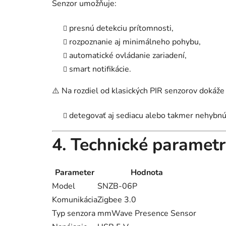
Senzor umožňuje:
presnú detekciu prítomnosti,
rozpoznanie aj minimálneho pohybu,
automatické ovládanie zariadení,
smart notifikácie.
⚠️ Na rozdiel od klasických PIR senzorov doká
detegovať aj sediacu alebo takmer nehybnú
4. Technické paramet
Parameter
Hodnota
Model
SNZB-06P
Komunikácia
Zigbee 3.0
Typ senzora
mmWave Presence Sensor