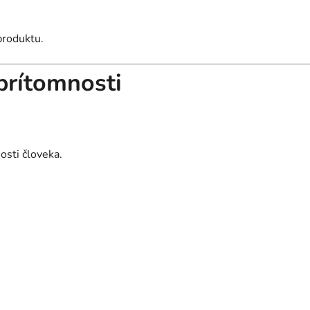
produktu.
prítomnosti
sti človeka.