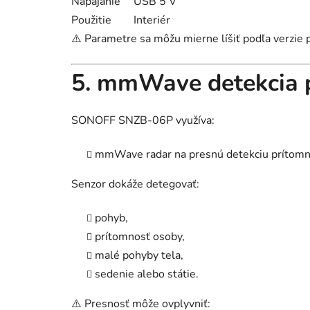
Napájanie
USB 5 V
Použitie
Interiér
⚠️ Parametre sa môžu mierne líšiť podľa verzie 
5. mmWave detekcia 
SONOFF SNZB-06P využíva:
mmWave radar na presnú detekciu prítomno
Senzor dokáže detegovať:
pohyb,
prítomnosť osoby,
malé pohyby tela,
sedenie alebo státie.
⚠️ Presnosť môže ovplyvniť: