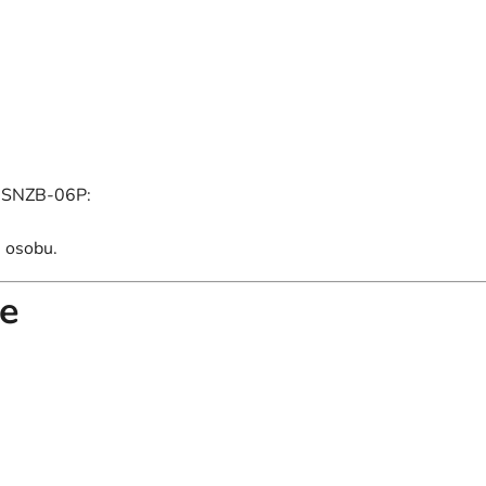
že SNZB-06P:
 osobu.
re