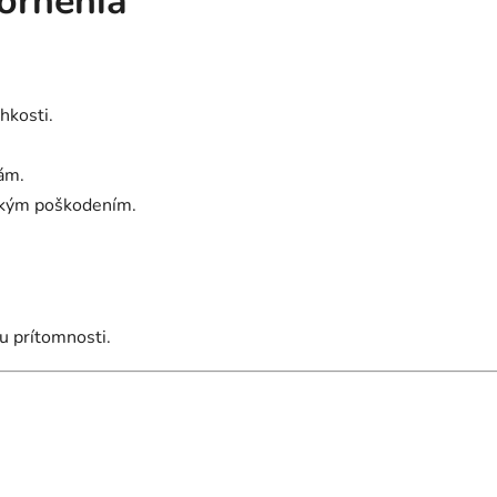
ornenia
hkosti.
ám.
ckým poškodením.
 prítomnosti.