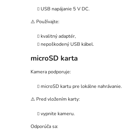
USB napájanie 5 V DC.
⚠️ Používajte:
kvalitný adaptér,
nepoškodený USB kábel.
microSD karta
Kamera podporuje:
microSD kartu pre lokálne nahrávanie.
⚠️ Pred vložením karty:
vypnite kameru.
Odporúča sa: