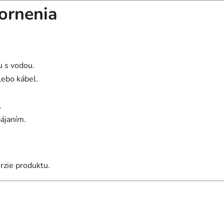
ornenia
u s vodou.
lebo kábel.
.
pájaním.
rzie produktu.