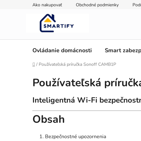
Prejsť
Ako nakupovať
Obchodné podmienky
Pod
na
obsah
Ovládanie domácnosti
Smart zabezp
Domov
/
Používateľská príručka Sonoff CAMB1P
Používateľská príruč
Inteligentná Wi-Fi bezpečnos
Obsah
Bezpečnostné upozornenia