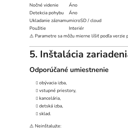
Nočné videnie
Áno
Detekcia pohybu
Áno
Ukladanie záznamu
microSD / cloud
Použitie
Interiér
⚠️ Parametre sa môžu mierne líšiť podľa verzie 
5. Inštalácia zariaden
Odporúčané umiestnenie
obývacia izba,
vstupné priestory,
kancelária,
detská izba,
sklad.
⚠️ Neinštalujte: