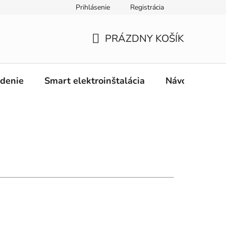
Prihlásenie
Registrácia
PRÁZDNY KOŠÍK
NÁKUPNÝ
KOŠÍK
adenie
Smart elektroinštalácia
Návody
O