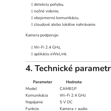
detekciu pohybu,
nočné videnie,
obojsmernú komunikáciu,
cloudové alebo lokálne nahrávanie.
Kamera podporuje:
Wi-Fi 2.4 GHz,
aplikáciu eWeLink.
4. Technické paramet
Parameter
Hodnota
Model
CAMB1P
Komunikácia
Wi-Fi 2.4 GHz
Napájanie
5 V DC
Funkcie
Kamera + audio