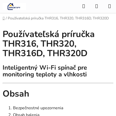
Prejsť
Hľadať
NÁKUP
na
KOŠÍK
obsah
Domov
/
Používateľská príručka THR316, THR320, THR316D, THR320D
Používateľská príručka
THR316, THR320,
THR316D, THR320D
Inteligentný Wi-Fi spínač pre
monitoring teploty a vlhkosti
Obsah
Bezpečnostné upozornenia
Obsah balenia