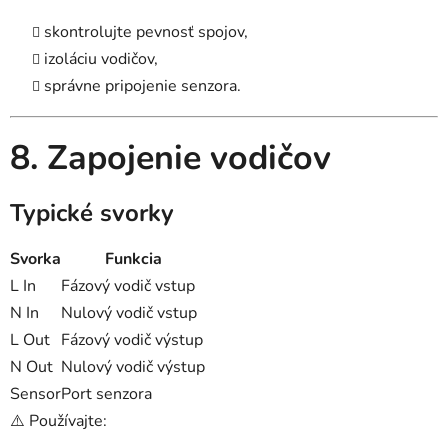
skontrolujte pevnosť spojov,
izoláciu vodičov,
správne pripojenie senzora.
8. Zapojenie vodičov
Typické svorky
Svorka
Funkcia
L In
Fázový vodič vstup
N In
Nulový vodič vstup
L Out
Fázový vodič výstup
N Out
Nulový vodič výstup
Sensor
Port senzora
⚠️ Používajte: