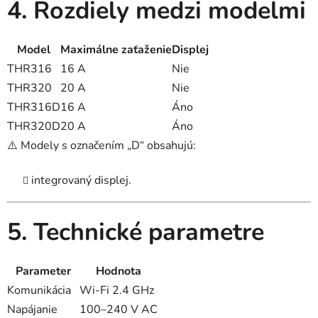
4. Rozdiely medzi modelmi
Model
Maximálne zaťaženie
Displej
THR316
16 A
Nie
THR320
20 A
Nie
THR316D
16 A
Áno
THR320D
20 A
Áno
⚠️ Modely s označením „D“ obsahujú:
integrovaný displej.
5. Technické parametre
Parameter
Hodnota
Komunikácia
Wi-Fi 2.4 GHz
Napájanie
100–240 V AC