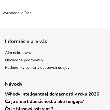
Vyrobené v Číne.
Z
á
Informácie pre vás
p
ä
Ako nakupovať
t
Obchodné podmienky
i
Podmienky ochrany osobných údajov
e
Návody
Výhody inteligentnej domácnosti v roku 2026
Čo je smart domácnosť a ako funguje?
Čo je hlasový asistent ?