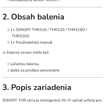
2. Obsah balenia
1× SONOFF THR316 / THR320 / THR316D /
THR320D
1× Používateľský manuál
⚠️ Externý senzor môže byť:
súčasťou balenia,
alebo sa predáva samostatne.
3. Popis zariadenia
SONOFF THR séria je inteligentný Wi-Fi spínač určený pre: