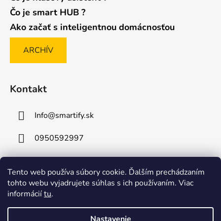
Čo je smart HUB ?
Ako začať s inteligentnou domácnosťou
ARCHÍV
Kontakt
Info
@
smartify.sk
0950592997
Tento web používa súbory cookie. Ďalším prechádzaním
Posledné hodnotenie produktov
tohto webu vyjadrujete súhlas s ich používaním. Viac
informácií
tu
.
Sonoff RE5V1C – 5V WiFi inteligentný relé modul s funkciou okamžitého spínania
|
Hodnotenie produktu je 5 z 5 hviezdičiek.
Nastavenie