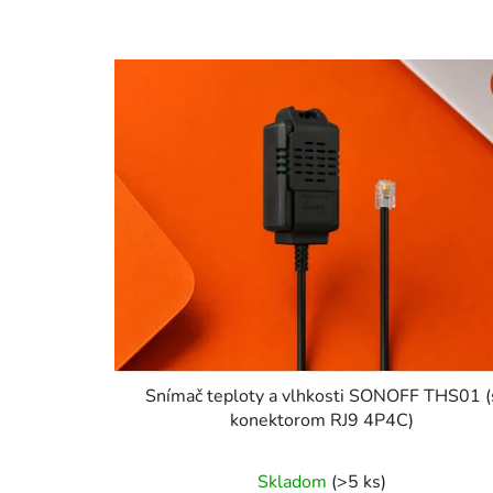
Snímač teploty a vlhkosti SONOFF THS01 (
konektorom RJ9 4P4C)
Priemerné
Skladom
(>5 ks)
hodnotenie