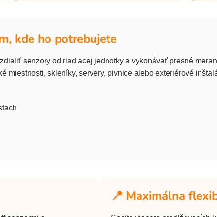
m, kde ho potrebujete
ialiť senzory od riadiacej jednotky a vykonávať presné merani
é miestnosti, skleníky, servery, pivnice alebo exteriérové inštal
stach
📍 Maximálna flexib