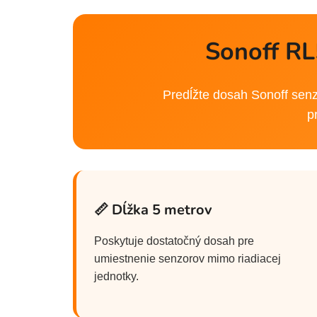
Sonoff RL
Predĺžte dosah Sonoff senzo
p
📏 Dĺžka 5 metrov
Poskytuje dostatočný dosah pre
umiestnenie senzorov mimo riadiacej
jednotky.