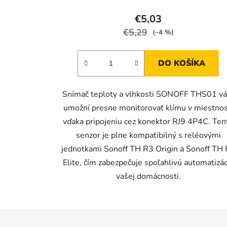
produktu
€5,03
je
€5,29
(–4 %)
5,0
z
DO KOŠÍKA
5
hviezdičiek.
Snímač teploty a vlhkosti SONOFF THS01 v
umožní presne monitorovať klímu v miestnos
vďaka pripojeniu cez konektor RJ9 4P4C. Ten
senzor je plne kompatibilný s reléovými
jednotkami Sonoff TH R3 Origin a Sonoff TH
Elite, čím zabezpečuje spoľahlivú automatizác
vašej domácnosti.
Z