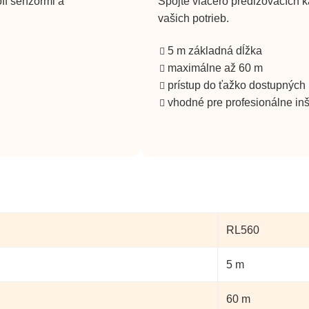
ff senzormi a
Spojte viacero predlžovacích k
vašich potrieb.
5 m základná dĺžka
maximálne až 60 m
prístup do ťažko dostupných
vhodné pre profesionálne inš
RL560
5 m
60 m