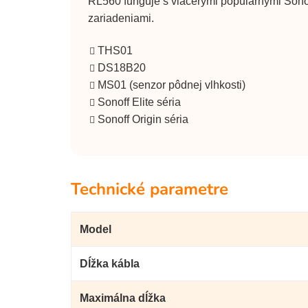
RL560 funguje s viacerými populárnymi Sono
zariadeniami.
THS01
DS18B20
MS01 (senzor pôdnej vlhkosti)
Sonoff Elite séria
Sonoff Origin séria
Technické parametre
Model
Dĺžka kábla
Maximálna dĺžka