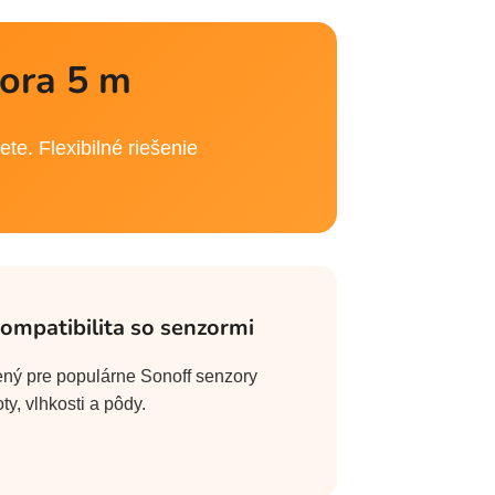
zora 5 m
te. Flexibilné riešenie
Kompatibilita so senzormi
ný pre populárne Sonoff senzory
oty, vlhkosti a pôdy.