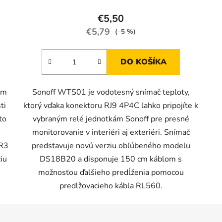
€5,50
€5,79
(–5 %)
DO KOŠÍKA
ám
Sonoff WTS01 je vodotesný snímač teploty,
ti
ktorý vďaka konektoru RJ9 4P4C ľahko pripojíte k
to
vybraným relé jednotkám Sonoff pre presné
monitorovanie v interiéri aj exteriéri. Snímač
 R3
predstavuje novú verziu obľúbeného modelu
iu
DS18B20 a disponuje 150 cm káblom s
možnosťou ďalšieho predĺženia pomocou
predlžovacieho kábla RL560.