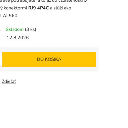
práve potrebujete, a to až do vzdialenosti
5
ený konektormi
RJ9 4P4C
a slúži ako
el AL560.
Skladom
(3 ks)
12.8.2026
DO KOŠÍKA
Zdieľať