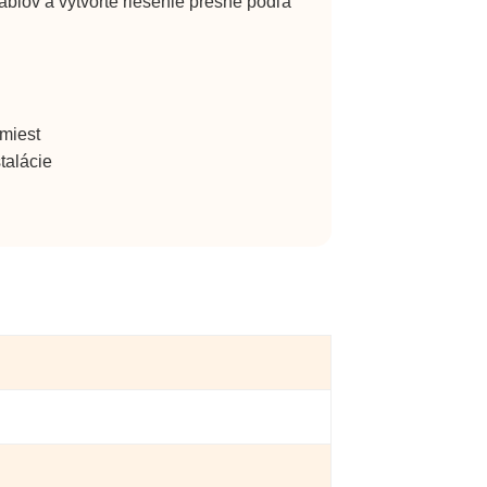
áblov a vytvorte riešenie presne podľa
 miest
talácie