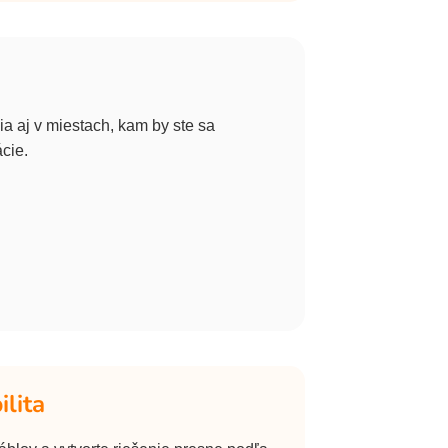
a aj v miestach, kam by ste sa
ácie.
ilita