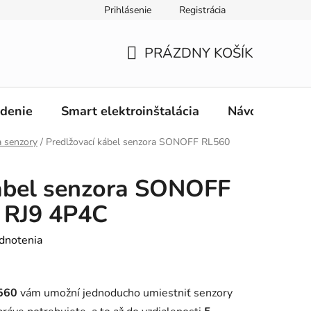
Prihlásenie
Registrácia
PRÁZDNY KOŠÍK
NÁKUPNÝ
KOŠÍK
adenie
Smart elektroinštalácia
Návody
O
a senzory
/
Predlžovací kábel senzora SONOFF RL560
kábel senzora SONOFF
 RJ9 4P4C
dnotenia
560
vám umožní jednoducho umiestniť senzory