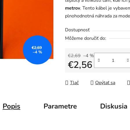
teploty a vlhkosti tam, kde ich 
0,0
metrov
. Tento kábel je vybav
z
plnohodnotná náhrada za mod
5
hviezdičiek.
Dostupnosť
Môžeme doručiť do:
€2,69
–4 %
€2,69
–4 %
€2,56
Jednotková cena:
Tlač
Opýtať sa
Popis
Parametre
Diskusia