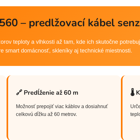
560 – predlžovací kábel sen
rov teploty a vlhkosti až tam, kde ich skutočne potrebuje
re smart domácnosť, skleníky aj technické miestnosti.
🔗 Predĺženie až 60 m
🌡 
Možnosť prepojiť viac káblov a dosiahnuť
Urče
celkovú dĺžku až 60 metrov.
tepl