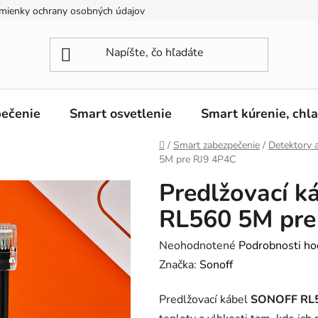
mienky ochrany osobných údajov
ečenie
Smart osvetlenie
Smart kúrenie, chl
Domov
/
Smart zabezpečenie
/
Detektory 
5M pre RJ9 4P4C
Predlžovací 
RL560 5M pre
Priemerné
Neohodnotené
Podrobnosti ho
hodnotenie
Značka:
Sonoff
produktu
Predlžovací kábel
SONOFF RL
je