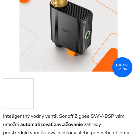
5
hviezdičiek.
€36,99
–5 %
Inteligentný vodný ventil Sonoff Zigbee SWV-BSP vám
umožní
automatizovať zavlažovanie
záhrady
prostredníctvom časových plánov alebo presného objemu