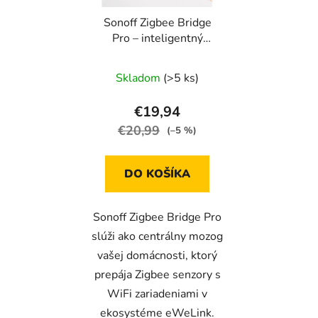
Sonoff Zigbee Bridge
Pro – inteligentný
Zigbee-WiFi Bridge pre
eWeLink
Skladom
(>5 ks)
€19,94
€20,99
(–5 %)
DO KOŠÍKA
Sonoff Zigbee Bridge Pro
slúži ako centrálny mozog
vašej domácnosti, ktorý
prepája Zigbee senzory s
WiFi zariadeniami v
ekosystéme eWeLink.