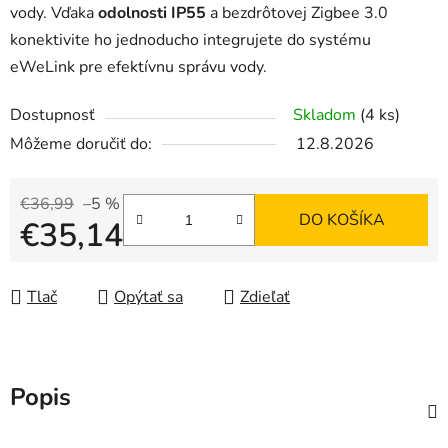
vody. Vďaka
odolnosti IP55
a bezdrôtovej Zigbee 3.0
konektivite ho jednoducho integrujete do systému
eWeLink pre efektívnu správu vody.
Dostupnosť
Skladom
(4 ks)
Môžeme doručiť do:
12.8.2026
€36,99
–5 %
DO KOŠÍKA
€35,14
Jednotková cena:
Tlač
Opýtať sa
Zdieľať
Popis