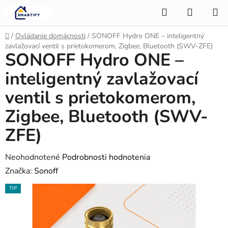
Prejsť
Hľadať
NÁKUP
na
KOŠÍK
obsah
Domov
/
Ovládanie domácnosti
/
SONOFF Hydro ONE – inteligentný
zavlažovací ventil s prietokomerom, Zigbee, Bluetooth (SWV-ZFE)
SONOFF Hydro ONE –
inteligentný zavlažovací
ventil s prietokomerom,
Zigbee, Bluetooth (SWV-
ZFE)
Priemerné
Neohodnotené
Podrobnosti hodnotenia
hodnotenie
Značka:
Sonoff
produktu
TIP
je
0,0
z