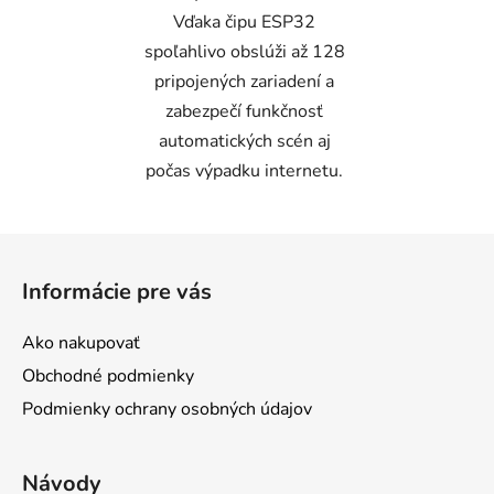
Vďaka čipu ESP32
spoľahlivo obslúži až 128
pripojených zariadení a
zabezpečí funkčnosť
automatických scén aj
počas výpadku internetu.
Z
á
Informácie pre vás
p
ä
Ako nakupovať
t
Obchodné podmienky
i
Podmienky ochrany osobných údajov
e
Návody