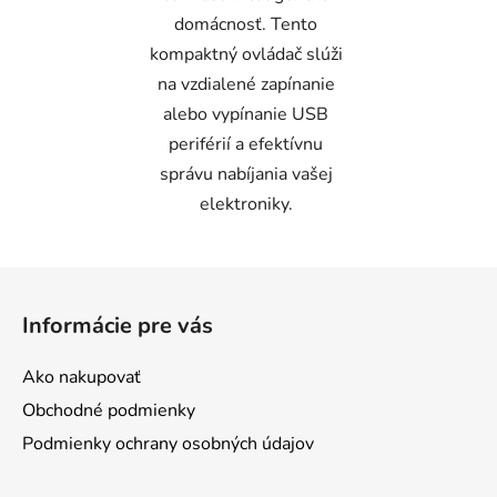
domácnosť. Tento
kompaktný ovládač slúži
na vzdialené zapínanie
alebo vypínanie USB
periférií a efektívnu
správu nabíjania vašej
elektroniky.
Z
á
Informácie pre vás
p
ä
Ako nakupovať
t
Obchodné podmienky
i
Podmienky ochrany osobných údajov
e