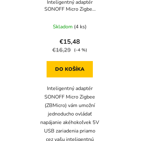
Inteligentný adaptér
SONOFF Micro Zigbee
(ZBMicro)
Skladom
(4 ks)
€15,48
€16,29
(–4 %)
DO KOŠÍKA
Inteligentný adaptér
SONOFF Micro Zigbee
(ZBMicro) vám umožní
jednoducho ovládať
napájanie akéhokoľvek 5V
USB zariadenia priamo
cez vašu inteligentnú