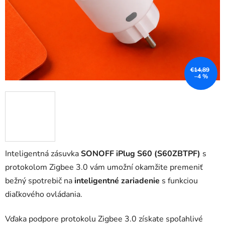
€14,89
–4 %
Inteligentná zásuvka
SONOFF iPlug S60 (S60ZBTPF)
s
protokolom Zigbee 3.0 vám umožní okamžite premeniť
bežný spotrebič na
inteligentné zariadenie
s funkciou
diaľkového ovládania.
Vďaka podpore protokolu Zigbee 3.0 získate spoľahlivé