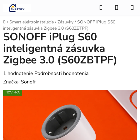
Prejsť
Hľadať
NÁKUP
na
KOŠÍK
obsah
Domov
/
Smart elektroinštalácia
/
Zásuvky
/
SONOFF iPlug S60
inteligentná zásuvka Zigbee 3.0 (S60ZBTPF)
SONOFF iPlug S60
inteligentná zásuvka
Zigbee 3.0 (S60ZBTPF)
Priemerné
1 hodnotenie
Podrobnosti hodnotenia
hodnotenie
Značka:
Sonoff
produktu
NOVINKA
je
5,0
z
5
hviezdičiek.